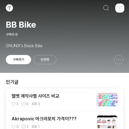
검색하기
티스토리
BB Bike
구독자
0
GNUNIX's Black Bike
구독하기
방명록
신고하기 레이어
열기
인기글
헬멧 제작사별 사이즈 비교
2
0
조회
2
Akrapovic 아크라포빅 가격이???
0
2
조회
1