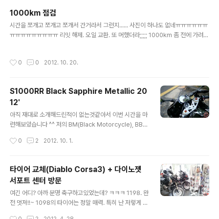
한번 날 잡아야할듯 ㅠㅠㅠ
1000km 점검
글 내용
시간을 쪼개고 쪼개고 쪼개서 간거라서 그런지...... 사진이 하나도 없네ㅠㅠㅠㅠㅠㅠ
ㅠㅠㅠㅠㅠㅠㅠㅠㅠ 리밋 해제. 오일 교환. 또 머했더라;;;;; 1000km 좀 전에 가려고
했는데 좀 넘어서 가버렸;;;;;
작성시간
0
0
2012. 10. 20.
S1000RR Black Sapphire Metallic 20
12'
글 내용
아직 재대로 소개해드린적이 없는것같아서 이번 시간을 마
련해보았습니다 ^^ 저의 BM(Black Motorcycle), BB(B
lack Bike)를 소개합니다아!!~ 우측에 열선그립 스위치가
작성시간
0
2
2012. 10. 1.
추가되었다고 들었습니다. 2단계로 조절가능합니다. Key
꼽는 부분...(뭐라고 하죠? Ignition? Key box?) 열쇠 구
멍 바로 옆에 BMW마크가 뽐내고 있습니다. 이야~ 이것이
타이어 교체(Diablo Corsa3) + 다이노젯
바로 새차(New Car)의 위엄 아니겠습니까- 실 기스 하나
서포트 센터 방문
없이(먼지는 있는것같네요 ㅎㅎ) 반짝 반짝 반사되는... 블
글 내용
랙인데도 말입니다 ㅎㅎㅎ 매니폴더 녹스는것이 너무 가슴
여긴 어디? 아까 분명 축구하고있었는데? ㅋㅋㅋ 1198. 완
이 아파서 머플러를 교체했더니 S1000RR의 상징인 도시
전 멋져!!~ 1098의 타이어는 정말 매력. 특히 난 저렇게 골
락통(아마도 촉매 들어있는곳?)이 부재되면서 디자인이 과
고루 닳아있는 타이어만 보면 부럽다. 여기는 바로 투휠. 목
작성시간