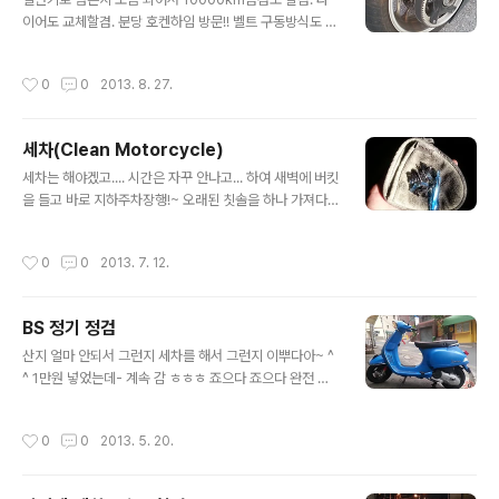
도착! 실내가 많이 어둡게 나왔지만 그래도 이정도면 뭐. 대
이어도 교체할겸. 분당 호켄하임 방문!! 벨트 구동방식도 어
기중에 잡지를 마구 가져다 읽었는데 아는 사람들이 많이
떤지 궁금하고 싱글 스윙암?은 언제봐도 간지다. 허미... 비
ㅎㅎㅎ 지하 정비실과 대기실의 인테리어가 쫌 맘에 든다.
쌉니다 비싸... 오일 교체하는것만 12만원이 넘었고 타이어
나도 이렇게 비슷하게 할까 싶을정도로 ㅎㅎㅎ 세련된 상
작성시간
0
0
2013. 8. 27.
만 50마넌이 넘었는데... 거기에 공임이 10마넌이 넘.. 쿨
업적/비지니스 느낌의 인테리어나고 생각된다. 호켄다닐때
럭... 근데 오래 걸리는거 기다리는것도 쉽지 않은데 오래걸
까지는 무조건 앞뒤타..
릴수록 공임이 늘어나는건가?? 뭔가... 좋은 방법 없을까;;;;
세차(Clean Motorcycle)
ㅎㅎ 타이어 교체 오나료!! 기존것이랑 똑같은 M5로 하기
글 내용
로! K3는 너무 비싸다구용 T_T 흐규흐규 ㅋㅋ 새타이어.
세차는 해야겠고.... 시간은 자꾸 안나고... 하여 새벽에 버킷
New one!~ 음화화 맨들맨들 반질 반질. 앞타이어도 역시
을 들고 바로 지하주차장행!~ 오래된 칫솔을 하나 가져다
ㅎㅎ 지난번 타이어 교체때 2013/03/23 - [일지] - BM
가 체인클린좀 해볼라켔더니... 체인 클리너에 칫솔이 녹아
W 오프닝 투어! 타이어 교체 후 RPM이..
버렸다;;; 지난번에 구입한 패드. 압뒷면으로 사용가능하여
작성시간
0
0
2013. 7. 12.
폴리쉬와 실란트용도로 사용중이다 *_* 장마인가.. 비가 매
일 오는데 욕심내서 타고가다가 슬립해버렸다아아아아아
T_T 아아아아아아아아 ㅠㅠㅠㅠㅠ 응? 쇽오일이 세는건
BS 정기 정검
가? 세차해서 때구정물이 흐르는건가;;;;; 몇일후 다시 확인
글 내용
해보니 같은 증상이 없어서 때 구정인것으로.......... 세차장
산지 얼마 안되서 그런지 세차를 해서 그런지 이뿌다아~ ^
에 가지않고 지하주차장에서 버킷을 이용해서 세차를 해봤
^ 1만원 넣었는데- 계속 감 ㅎㅎㅎ 죠으다 죠으다 완전 죠
는데 그리 적합하지 못한것같다. 제일 큰 문제는 너무 습하
으다 ㅎㅎ
다는것이다. 습하지 않은곳을 찾아봐야겠다...
작성시간
0
0
2013. 5. 20.