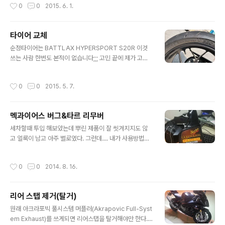
작성시간
0
0
2015. 6. 1.
타이어 교체
글 내용
순정타이어는 BATTLAX HYPERSPORT S20R 이것
쓰는 사람 한번도 본적이 없습니다;;; 고민 끝에 제가 고른
타이어는. 이번 타이어는 너다!!! 미쉘린 파일럿 파워 2CT!
교체 전의 타이어. 그렇습니다... 깍두기 같습니다 ㅠㅠㅠ
작성시간
0
0
2015. 5. 7.
새타이어^^ AliExpress(알리익스프레스)에서 산 레버도
교체했습니다. ^^ 스누바이크^^
멕과이어스 버그&타르 리무버
글 내용
세차할때 투입 해보았는데 뿌린 제품이 잘 씻겨지지도 않
고 얼룩이 남고 아주 별로였다. 그런데.... 내가 사용방법을
잘못 알고있었다. 물세차와 함께 하는것이 아니라 이 제품
만 단독으로 사용하는거였던것. 결론 : 나와 맞지 않는 제품
작성시간
0
0
2014. 8. 16.
이다 ㅡㅡ;;; 얼룩사진은 예전에 찍었는데 지금은 없... ㅠㅠ
리어 스탭 제거(탈거)
글 내용
원래 아크라포빅 풀시스템 머플러(Akrapovic Full-Syst
em Exhaust)를 쓰게되면 리어스탭을 탈거해야만 한다.