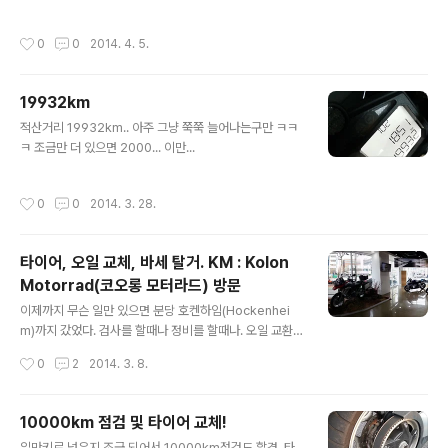
하지만 용도상 필요하여 지난번에 부품을 따로 구입해서
스탭을 동시에 쓸수 있도록 했었는데. 이번에 다시 탈거했
작성시간
0
0
2014. 4. 5.
다. (아무래도 S1000RR은 1인용 모터사이클이 맞다. 1인
용 전용.) Before After 자 이제 남은 구멍은 뭘로 막으면
좋을까. ㅋㅋㅋ
19932km
글 내용
적산거리 19932km.. 아주 그냥 쭉쭉 늘어나는구만 ㅋㅋ
ㅋ 조금만 더 있으면 2000... 이만...
작성시간
0
0
2014. 3. 28.
타이어, 오일 교체, 바세 탈거. KM : Kolon
Motorrad(코오롱 모터라드) 방문
글 내용
이제까지 무슨 일만 있으면 분당 호켄하임(Hockenhei
m)까지 갔었다. 검사를 할때나 정비를 할때나. 오일 교환
타이어 교체 기타 등등 모든 경우에!! 그런데 이번엔 코오롱
작성시간
0
2
2014. 3. 8.
을 갔다. 그 이유는 아래와 같다. 1. 푸른숲 정청림님이 코오
롱으로 옮겨가셨다. 2. 분당 호켄은 멀고 답십리 코오롱은
그나마 가깝다. 3. 세번째! 이건 잠시 후에 다른 포스팅으로
10000km 점검 및 타이어 교체!
공개하도록 하겠습니다 ㅎㅎㅎ 태양 쨍쨍한 와중에 코오롱
글 내용
일만키로 넘은지 조금 되어서 10000km점검도 할겸. 타