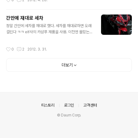
0
2
2012. 4. 28.
하게 어색해 보이는 부분이 있습니다.만..... ..
동점으로 갈까 하다가 조항대 선수 있다고 해서 성동점까
지 먼길을 찾아왔다.는!! GoPro로 찍은 1098 역시 이태
리의 매력이란.. 지울수가 없어 ㅋㅋ 아구스타 AUGUSTA
간만에 재대로 세차
수리중인지 한쪽 카울과 체인부가 풀려있었따. 휴게실도
글 내용
정말 간만에 세차를 재대로 했다. 세차를 재대로하면 오래
있었으나 아무나 출입 가능한 방인지는 잘 모르겠습니다 ^
걸린다 ㅋㅋ elf사의 카샴푸 제품을 사용. 이전엔 몰랐는데
^;;; 전시되어있는 수많은 상들. 트로피. 레이싱용. NSR 50
거품이 제법 잘 묻고 유지되어있다. 여름엔 절대 이렇지 않
인듯!! 아... 어제 세차하길 참 잘했다. 빤딱빤딱 아래는 전시
다. 마르고 굳어버린다.. 금방..... 아참. 오늘 맴버는 휘근이
되어있는 조항대 선수가 사용하는 파츠들. 아.. 정마.....
작성시간
0
2
2012. 3. 31.
랑 종웅이형. 종웅이형은 점점 차량 관리를 소홀히 하고있
알......... 가지고 싶습니다..... *_*..
다. 차량 대금을 모두 갚았나보다;;;; 사진이 전체적으로 왼
쪽으로 기울은것같다.... 내가 마음이 왼쪽으로 삐뚫어진 상
더보기
태인가보다.(귀찮아서 그냥 올림 ㅠㅠ) Light가 골고루 받
을수 있는곳에 배치를 했어야했는데 다른 사람들도 많아서
그렇게 하지 못했다. 세차 완료!!!! 카메라를 안가지고 와서
폰카로 대체... 종웅이형 카메라도 대신합니다 ^^ 야식은 홍
대 '벽돌집' 휘근이의 취미는 코파기 ^^ ㅋㅋㅋ
의안내
티스토리
로그인
고객센터
© Daum Corp.