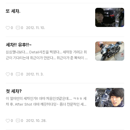
외관도 허접. 가격은 고고비행중) 적산거리 2069km... 사
실 지난번 세차 및 핸드크림 판매 했을적에 있었던 일이다.
또 세차.
분당 모토라드 호켄하임가서 부품을 가지고 왔거든.. 후후
훗- 1. 볼트를 넣었는데 걸리는거 없이 쑥 들어가네;;; 2. 뭐
야- 보니까 나사 선이 없어- 3. 전화도 걸어보고 이리 저리
작성시간
0
0
2012. 11. 10.
알아보니.. 결국... 리어 스탭을 아예 떼어내고 너트와 함께
써야하는거지- 요로코롬 받은 브라켓을 장착하고-..
세차!! 유후!!~
글 내용
심심했나보다.... Detail사진을 찍었다... 세차장 가려고 휘
근이 기다리는데 휘근이가 안온다... 휘근이가 준 똑딱이 디
카.... 흔들렸음;;;; 좌우측 라이트엔 뭐라고 써있는지 봅시
다. 아. 빤딱 빤딱. 멋지다. 아참 난 세차한지 얼마 안되어서
작성시간
0
0
2012. 11. 3.
난 안해도 돼- 암암- 저 반짝 반짝 한것을 좀 보라구~ 핫핫
핫!! 없어졌던 BMW 단추? 다시 받아와서 달았음. 약간의
화학 제품과 함께 ㅎㅎ(본드 아님) 탑브릿지. 계기판. 얼레?
첫 세차?
세차 사진이 두장밖에 없네???? 그래서 동영상.
글 내용
이 얼마만의 세차인가!! 아마 처음인것같은데.... ㅋㅎㅎ 세
차 후. After Shot 아따 깨끗허다잉~ 좀더 전문적인 세차
기술들을 익혀야겠엉 *_* 음화화화 구석 구석 깨끗히 하려
고 노력 노력 ^^ 오늘부로 적산거리 1764km. 입고시 체
작성시간
0
0
2012. 10. 28.
인 루브를 조금 인심쓰셔서 뿌리신건지 원래 그런것인지
바퀴 휠에 까지 고루 튄 체인 루브(로 추정 됨)때문에 언제