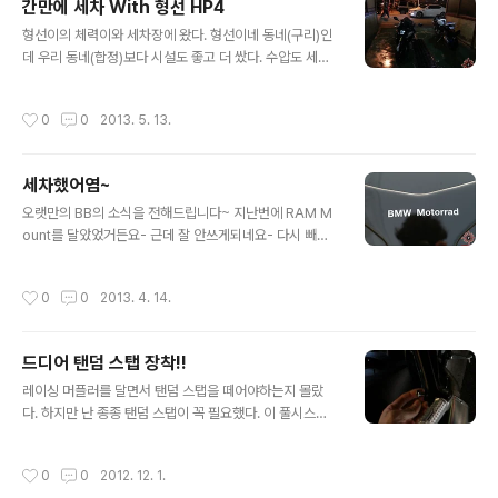
간만에 세차 With 형선 HP4
글 내용
형선이의 체력이와 세차장에 왔다. 형선이네 동네(구리)인
데 우리 동네(합정)보다 시설도 좋고 더 쌌다. 수압도 세고
에어콤푸레셔도 있고 진짜 정말 맑은물이 나오고 더 쌈. 우
선 물세차만 하고 왁싱은 이동해서 하기로.... 어서 카본 파
작성시간
0
0
2013. 5. 13.
츠들을 달아줘야겠다.. ㅠㅠㅠ 자 쫌만 말리고 이동하자. 왁
싱 작업 사진은 생략했습니다 ㅠㅠ 이제까지 기름아끼려고
SPORT모드로 탔는데 다들 놀라운 사실 하나!!!!!!!!!!!!!!! S
세차했어염~
PORT가 RACE모드보다 기름을 더 많이 먹습니다;;;; 얼
글 내용
마나 더 먹고 안먹는지는 좀더 두고봐야겠지만 지금까지만
오랫만의 BB의 소식을 전해드립니다~ 지난번에 RAM M
봐도 차이가 꽤 크네요;;;
ount를 달았었거든요- 근데 잘 안쓰게되네요- 다시 빼야
겠어요- 비싸게 달은건데 ㅠㅠㅠ 세차 후 라서 깔끔하네요.
Nature하고 VIVID하고 Natural한 느낌? 그리고 블링블
작성시간
0
0
2013. 4. 14.
링하고 여성분들 매니큐어나 립스틱 같은 느낌?(용어가 생
각이 안남 ㅎ) 나에겐 과분한 나의 S1000RR "BB". 왜왜
도대체 왜 엔진은 블랙이 아닌걸까. 나중에 결국 블랙 엔진
드디어 탠덤 스탭 장착!!
나오면 미워할지도 몰라요T_T ㅋㅋㅋ 주의!! 혹은 경고!!
글 내용
나의 풀시스템 아크라포빅(Akrapovic) 머플러 구석 구석
레이싱 머플러를 달면서 탠덤 스탭을 떼어야하는지 몰랐
깨끗히 한것같지요? 일단 이번 세차는 Pass(통과, 합격)!!
다. 하지만 난 종종 탠덤 스탭이 꼭 필요했다. 이 풀시스템
후훗-
머플러와 동시에 탠덤 스탭을 달수 있는 법을 알아본 결과.
Akrapovic에서 그런 파츠가 나온다고 해서 주문!!! 했지
작성시간
0
0
2012. 12. 1.
만 이렇게 허접할줄은;;;;;;(마감도 상상을 초월하게 엉망.