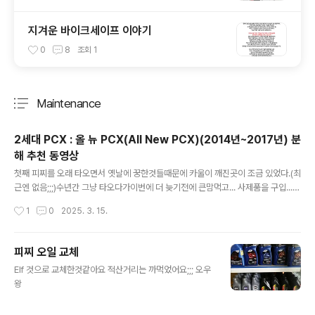
지겨운 바이크세이프 이야기
0
8
조회
1
Maintenance
분류 전체보기
주요 글 목록
2세대 PCX : 올 뉴 PCX(All New PCX)(2014년~2017년) 분
해 추천 동영상
글 내용
첫째 피찌를 오래 타오면서 옛날에 꿍한것들때문에 카울이 깨진곳이 조금 있었다.(최
근엔 없음;;;)수년간 그냥 타오다가이번에 더 늦기전에 큰맘먹고... 사제품을 구입...자
가 정비에 나서는데.... 옛날에 한번 올 분해했다가 조립했던적이 있는데어떻게했나
작성시간
1
0
2025. 3. 15.
싶다 ㅎㅎ 암튼 추천 동영상 https://youtu.be/J4JinjAFuRM?si=K2F4PKJIuS
PSr5zH나사부분을 클로즈업해서 어떤 나사였는지 까먹었을때 좋을것같다. http
s://youtu.be/Dg1ZmfybFKY?feature=shared차근차근 표시도 잘해주고 체
피찌 오일 교체
계적인것같아서 좋다. 그외 참고할만한 것들https://youtu.be/vZN0eS8MSeI?
글 내용
Elf 것으로 교체한것같아요 적산거리는 까먹었어요;;; 오우
si=j2a_hBCF-Y_bZNDA https://youtu.be/F5uNM_-H..
왕