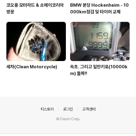
코오롱 모터라드 & 쇼에이코리아
BMW 분당 Hockenheim - 10
방문
000km점검 및 타이어 교체
세차(Clean Motorcycle)
속초. 그리고 일만키로(10000k
m) 돌파!!
의안내
티스토리
로그인
고객센터
© Daum Corp.