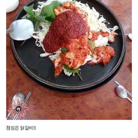
점심은 닭갈비!!