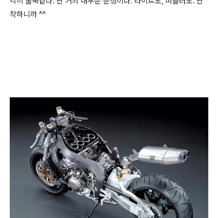
각이 굴뚝같다. 난 거의 대부분 순정이다. 라이트도, 머플러도. 난
착하니까 ^^