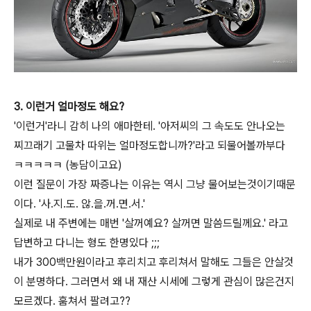
3. 이런거 얼마정도 해요?
'이런거'라니 감히 나의 애마한테. '아저씨의 그 속도도 안나오는
찌끄래기 고물차 따위는 얼마정도합니까?'라고 되물어볼까부다
ㅋㅋㅋㅋㅋ (농담이고요)
이런 질문이 가장 짜증나는 이유는 역시 그냥 물어보는것이기때문
이다. '사.지.도. 않.을.꺼.면.서.'
실제로 내 주변에는 매번 '살꺼예요? 살꺼면 말씀드릴께요.' 라고
답변하고 다니는 형도 한명있다 ;;;
내가 300백만원이라고 후리치고 후리쳐서 말해도 그들은 안살것
이 분명하다. 그러면서 왜 내 재산 시세에 그렇게 관심이 많은건지
모르겠다. 훔쳐서 팔려고??