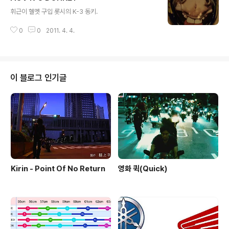
글 내용
가. (가면 통영도.(그럼 일은 재대로 할 수 있을라나)) 해야할 일 지산에서 읽을
휘근이 헬멧 구입 롯시의 K-3 동키.
책(나를 미치게 하는 것들', '당신이 나를 사랑하지 ..
0
0
2011. 4. 4.
이 블로그 인기글
Kirin - Point Of No Return
영화 퀵(Quick)