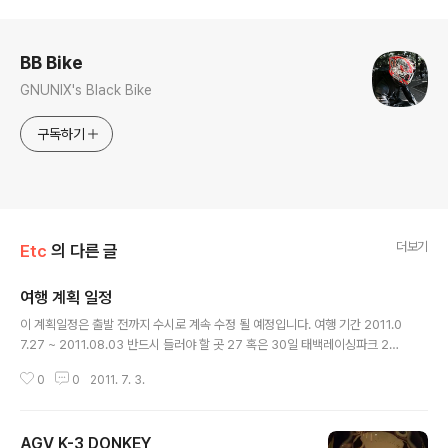
로그 정보
BB Bike
GNUNIX's Black Bike
구독하기
더보기
Etc
의 다른 글
여행 계획 일정
글 내용
이 계획일정은 출발 전까지 수시로 계속 수정 될 예정입니다. 여행 기간 2011.0
7.27 ~ 2011.08.03 반드시 들러야 할 곳 27 혹은 30일 태백레이싱파크 29
~31 지산 락 페스티벌 지금까지 계획. 26일 밤 회사 끝나고 출발(취침은 알아
0
0
2011. 7. 3.
서(태백에 문의)). 27일 새벽에 태백 도착 후 10시 AM에 라이센스 교육 실시
그리고 취득. 그리고 취침? 은 나중에 결정. 29일부터 31일까지 지산 락페스티
벌에 참가. 추가 여행지 정동진 -> 속초 -> 평화의댐 -> 포천 고민중인 사항 통
AGV K-3 DONKEY
영을 찍을것인가 말것인가(간다면 순창?도 들르고) 대천을 들를것인가 말것인